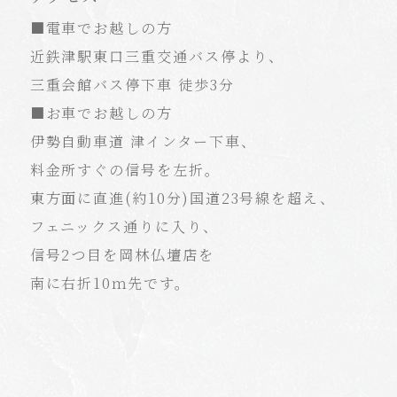
■電車でお越しの方
近鉄津駅東口三重交通バス停より、
三重会館バス停下車 徒歩3分
■お車でお越しの方
伊勢自動車道 津インター下車、
料金所すぐの信号を左折。
東方面に直進(約10分)国道23号線を超え、
フェニックス通りに入り、
信号2つ目を岡林仏壇店を
南に右折10ｍ先です。