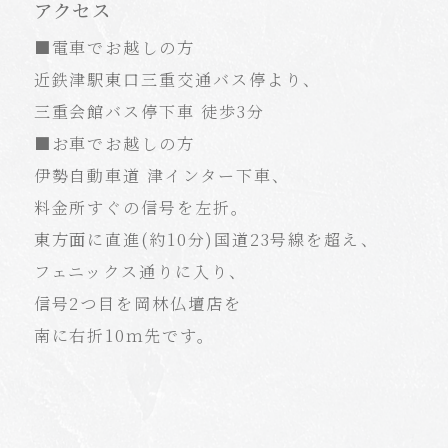
アクセス
■電車でお越しの方
近鉄津駅東口三重交通バス停より、
三重会館バス停下車 徒歩3分
■お車でお越しの方
伊勢自動車道 津インター下車、
料金所すぐの信号を左折。
東方面に直進(約10分)国道23号線を超え、
フェニックス通りに入り、
信号2つ目を岡林仏壇店を
南に右折10ｍ先です。