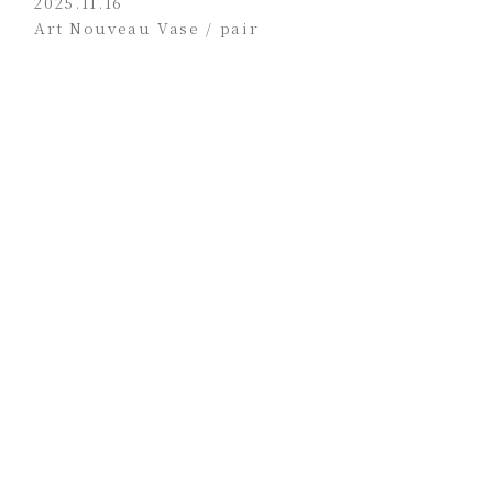
2025.11.16
Art Nouveau Vase / pair