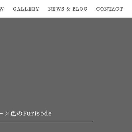
EW
GALLERY
NEWS & BLOG
CONTACT
ン色のFurisode