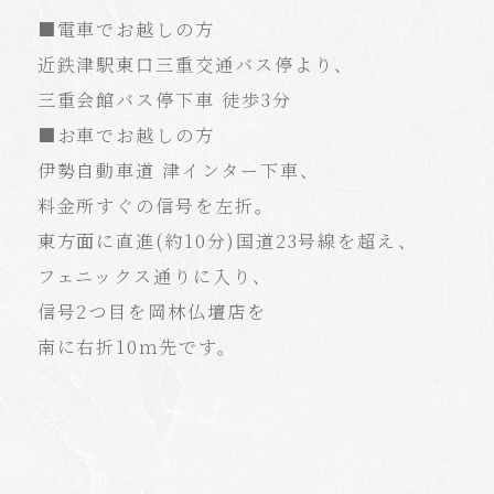
■電車でお越しの方
近鉄津駅東口三重交通バス停より、
三重会館バス停下車 徒歩3分
■お車でお越しの方
伊勢自動車道 津インター下車、
料金所すぐの信号を左折。
東方面に直進(約10分)国道23号線を超え、
フェニックス通りに入り、
信号2つ目を岡林仏壇店を
南に右折10ｍ先です。