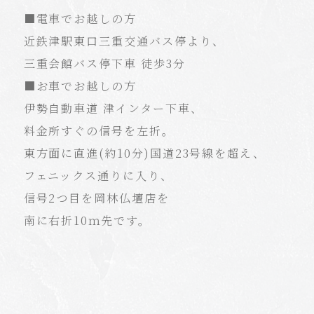
■電車でお越しの方
近鉄津駅東口三重交通バス停より、
三重会館バス停下車 徒歩3分
■お車でお越しの方
伊勢自動車道 津インター下車、
料金所すぐの信号を左折。
東方面に直進(約10分)国道23号線を超え、
フェニックス通りに入り、
信号2つ目を岡林仏壇店を
南に右折10ｍ先です。