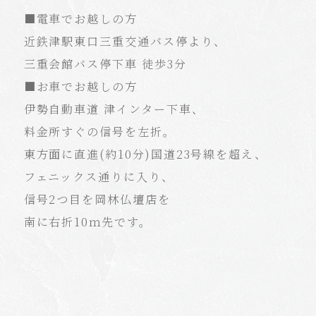
■電車でお越しの方
近鉄津駅東口三重交通バス停より、
三重会館バス停下車 徒歩3分
■お車でお越しの方
伊勢自動車道 津インター下車、
料金所すぐの信号を左折。
東方面に直進(約10分)国道23号線を超え、
フェニックス通りに入り、
信号2つ目を岡林仏壇店を
南に右折10ｍ先です。