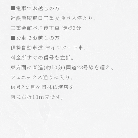
■電車でお越しの方
近鉄津駅東口三重交通バス停より、
三重会館バス停下車 徒歩3分
■お車でお越しの方
伊勢自動車道 津インター下車、
料金所すぐの信号を左折。
東方面に直進(約10分)国道23号線を超え、
フェニックス通りに入り、
信号2つ目を岡林仏壇店を
南に右折10ｍ先です。