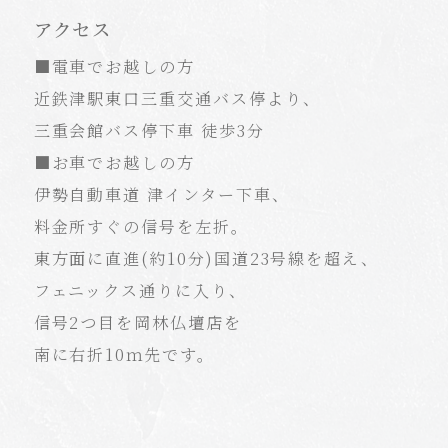
アクセス
■電車でお越しの方
近鉄津駅東口三重交通バス停より、
三重会館バス停下車 徒歩3分
■お車でお越しの方
伊勢自動車道 津インター下車、
料金所すぐの信号を左折。
東方面に直進(約10分)国道23号線を超え、
フェニックス通りに入り、
信号2つ目を岡林仏壇店を
南に右折10ｍ先です。